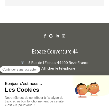
Espace Couverture 44
5 Rue de l'Épinais
44400
Rezé
France
Afficher le téléphone
Nantes, Bouguenais, Saint-Sébastien-sur-Loire, Sorinières,
Saint-Herblain, Vertou, Sainte-Luce-sur-Loire, Orvault, La
Montagne, Pont-Saint-Martin, Haute-Goulaine, Basse-
Goulaine
Plan du site